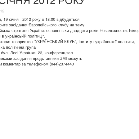
012
р, 19 січня 2012 року о 18:00 відбудеться
крите засідання Європейського клубу на тему:
йська стратегія України: основні віхи двадцяти років Незалежности. Біло
в українській політиці".
атори: товариство “УКРАЇНСЬКИЙ КЛУБ”, Інститут української політики,
ька політична група
 бул. Лесі Українки, 23, конференц-зал
умками засідання представники ЗМІ можуть
и коментар за телефоном (044)2374440