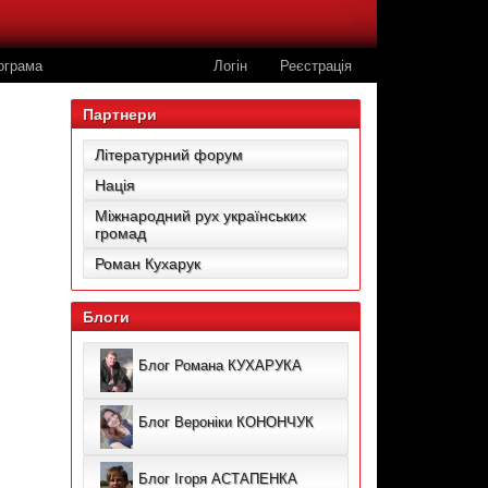
ограма
Логін
Реєстрація
Партнери
Літературний форум
Нація
Міжнародний рух українських
громад
Роман Кухарук
Блоги
Блог Романа КУХАРУКА
Блог Вероніки КОНОНЧУК
Блог Ігоря АСТАПЕНКА