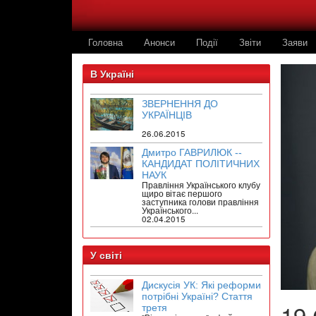
Головна
Анонси
Події
Звіти
Заяви
В Україні
ЗВЕРНЕННЯ ДО
УКРАЇНЦІВ
26.06.2015
Дмитро ГАВРИЛЮК --
КАНДИДАТ ПОЛІТИЧНИХ
НАУК
Правління Українського клубу
щиро вітає першого
заступника голови правління
Українського...
02.04.2015
У світі
Дискусія УК: Які реформи
потрібні Україні? Стаття
19
третя