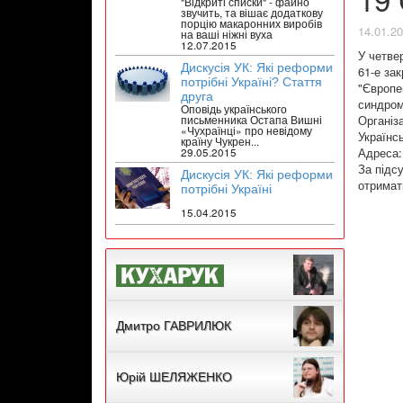
"Відкриті списки" - файно
звучить, та вішає додаткову
порцію макаронних виробів
14.01.2
на ваші ніжні вуха
12.07.2015
У четве
Дискусія УК: Які реформи
61-е за
потрібні Україні? Стаття
"Європе
друга
синдром 
Оповідь українського
Організ
письменника Остапа Вишні
«Чухраїнці» про невідому
Українс
країну Чукрен...
Адреса:
29.05.2015
За підс
Дискусія УК: Які реформи
отримат
потрібні Україні
15.04.2015
Дмитро ГАВРИЛЮК
Юрій ШЕЛЯЖЕНКО