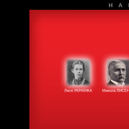
НА
Леся УКРАЇНКА
Микола ЛИСЕ