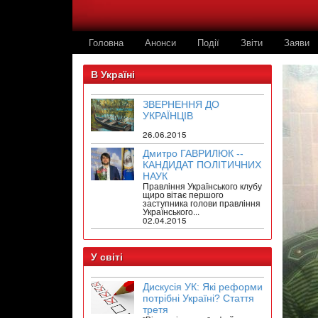
Головна
Анонси
Події
Звіти
Заяви
В Україні
ЗВЕРНЕННЯ ДО
УКРАЇНЦІВ
26.06.2015
Дмитро ГАВРИЛЮК --
КАНДИДАТ ПОЛІТИЧНИХ
НАУК
Правління Українського клубу
щиро вітає першого
заступника голови правління
Українського...
02.04.2015
У світі
Дискусія УК: Які реформи
потрібні Україні? Стаття
третя