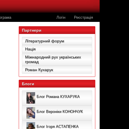
ограма
Логін
Реєстрація
Партнери
Літературний форум
Нація
Міжнародний рух українських
громад
Роман Кухарук
Блоги
Блог Романа КУХАРУКА
Блог Вероніки КОНОНЧУК
Блог Ігоря АСТАПЕНКА