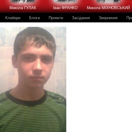
Микола ГУЛАК
Іван ФРАНКО
Микола МІХНОВСЬКИЙ
Клабери
Блоги
Проекти
Засідання
Звернення
Пр