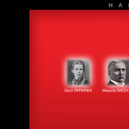
НА
Леся УКРАЇНКА
Микола ЛИСЕ