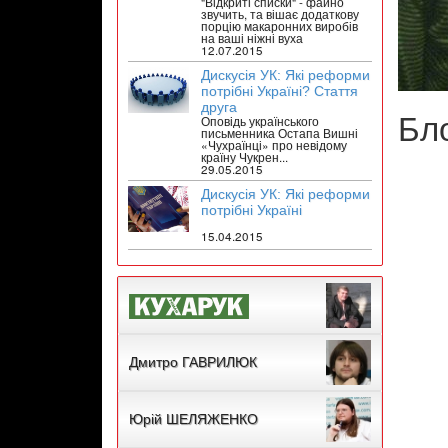
"Відкриті списки" - файно
звучить, та вішає додаткову
порцію макаронних виробів
на ваші ніжні вуха
12.07.2015
Дискусія УК: Які реформи
потрібні Україні? Стаття
друга
Бл
Оповідь українського
письменника Остапа Вишні
«Чухраїнці» про невідому
країну Чукрен...
29.05.2015
Дискусія УК: Які реформи
потрібні Україні
15.04.2015
Дмитро ГАВРИЛЮК
Юрій ШЕЛЯЖЕНКО